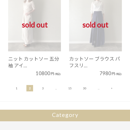
sold out
sold out
ニット カットソー 五分
カットソー ブラウス パ
袖 アイ…
フスリ…
10800
7980
円
円
(税込)
(税込)
«
»
1
2
3
...
15
30
...
44
Category