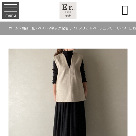

menu
ホーム
>
商品一覧
>
ベスト Vネック 起毛 サイドスリット ベージュ フリーサイズ 【312