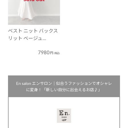
ベスト ニット バックス
リット ベージュ…
7980
円
(税込)
En salon エンサロン｜似合うファッションでオシャレ
に変身！「新しい自分に出会えるお店♪」