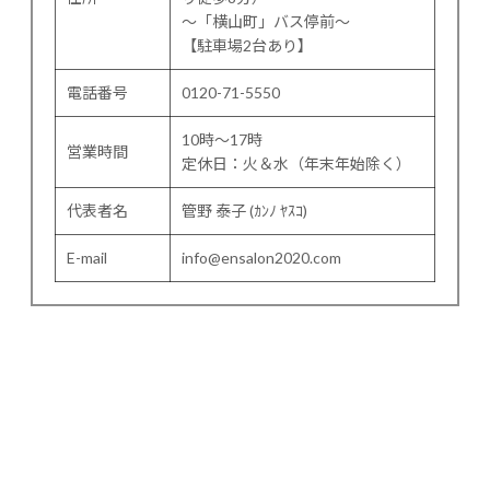
〜「横山町」バス停前〜
【駐車場2台あり】
電話番号
0120-71-5550
10時～17時
営業時間
定休日：火＆水（年末年始除く）
代表者名
管野 泰子 (ｶﾝﾉ ﾔｽｺ)
E-mail
info@ensalon2020.com