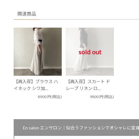
関連商品
sold out
【再入荷】ブラウス ハ
【再入荷】スカート ド
イネック シワ加…
レープ リネン ロ…
8900
円
(税込)
9800
円
(税込)
En salon エンサロン｜似合うファッションでオシャレ