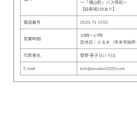
〜「横山町」バス停前〜
【駐車場2台あり】
電話番号
0120-71-5550
10時～17時
営業時間
定休日：火＆水（年末年始除
代表者名
管野 泰子 (ｶﾝﾉ ﾔｽｺ)
E-mail
info@ensalon2020.com