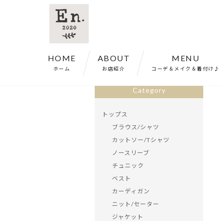
HOME
ABOUT
MENU
ホーム
>
商品一覧
>
【再入荷】ブラウス 
ホーム
お店紹介
コーデ＆メイク＆着付け♪
Category
トップス
ブラウス/シャツ
カットソー/Tシャツ
ノースリーブ
チュニック
ベスト
カーディガン
ニット/セーター
ジャケット