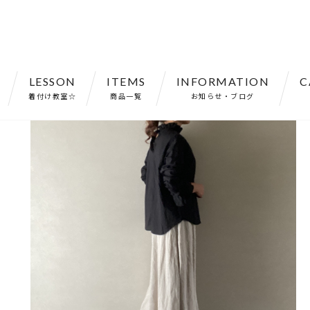
LESSON
ITEMS
INFORMATION
C
ハイネック シワ加工 ブラック フリーサイズ 長袖【031122】
着付け教室☆
商品一覧
お知らせ・ブログ