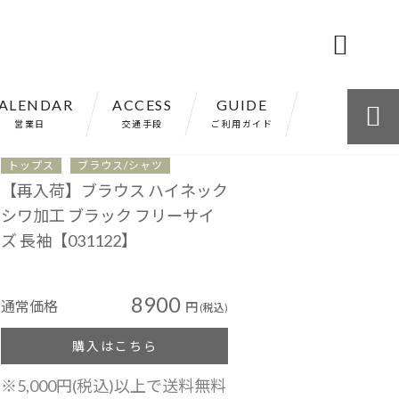

ALENDAR
ACCESS
GUIDE

営業日
交通手段
ご利用ガイド
トップス
ブラウス/シャツ
【再入荷】ブラウス ハイネック
シワ加工 ブラック フリーサイ
ズ 長袖【031122】
8900
通常価格
円
(税込)
購入はこちら
※5,000円(税込)以上で送料無料