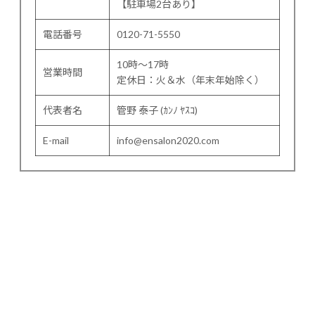
【駐車場2台あり】
電話番号
0120-71-5550
10時～17時
営業時間
定休日：火＆水（年末年始除く）
代表者名
管野 泰子 (ｶﾝﾉ ﾔｽｺ)
E-mail
info@ensalon2020.com