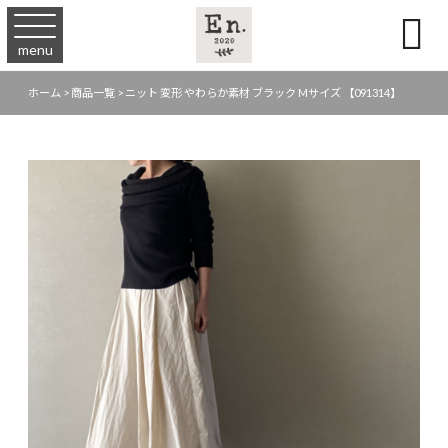

menu
ホーム
>
商品一覧
>
ニット 変形 やわらか素材 ブラック Mサイズ 【091314】