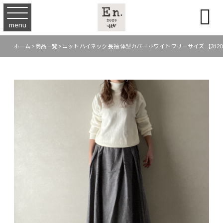

menu
ホーム
>
商品一覧
>
ニット ハイネック 長袖 体型カバー ホワイト フリーサイズ 【3120