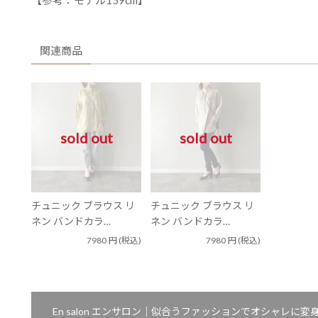
【参考：モデル159cm】
関連商品
sold out
sold out
チュニック ブラウス リ
チュニック ブラウス リ
ネン バンドカラ…
ネン バンドカラ…
7980
円
(税込)
7980
円
(税込)
En salon エンサロン｜似合うファッションでオシャレ