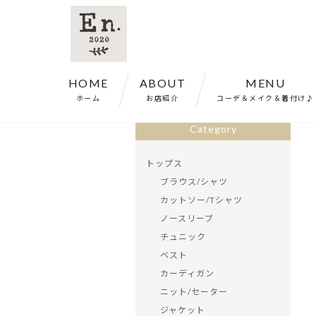
HOME
ABOUT
MENU
ホーム
>
商品一覧
>
チュニック ブラウス
ホーム
お店紹介
コーデ＆メイク＆着付け♪
Category
トップス
ブラウス/シャツ
カットソー/Tシャツ
ノースリーブ
チュニック
ベスト
カーディガン
ニット/セーター
ジャケット