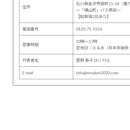
石川県金沢市扇町15-18（兼
住所
〜「横山町」バス停前〜
【駐車場2台あり】
電話番号
0120-71-5550
10時～17時
営業時間
定休日：火＆水（年末年始除
代表者名
管野 泰子 (ｶﾝﾉ ﾔｽｺ)
E-mail
info@ensalon2020.com