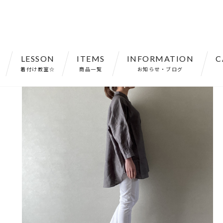
LESSON
ITEMS
INFORMATION
C
 リネン バンドカラー アシンメトリー チャコール フリーサイズ【22402
着付け教室☆
商品一覧
お知らせ・ブログ