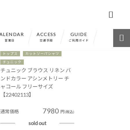

ALENDAR
ACCESS
GUIDE

113】
営業日
交通手段
ご利用ガイド
トップス
カットソー/Tシャツ
チュニック
チュニック ブラウス リネン バ
ンドカラー アシンメトリー チ
ャコール フリーサイズ
【22402113】
7980
通常価格
円
(税込)
sold out