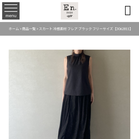

menu
ホーム
>
商品一覧
>
スカート 冷感素材 フレア ブラック フリーサイズ【3062811】