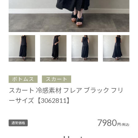
ボトムス
スカート
スカート 冷感素材 フレア ブラック フリ
ーサイズ【3062811】
7980
通常価格
円
(税込)