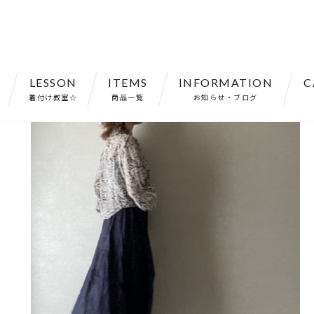
LESSON
ITEMS
INFORMATION
C
裏地付き ダークネイビー フリーサイズ【042202】
着付け教室☆
商品一覧
お知らせ・ブログ