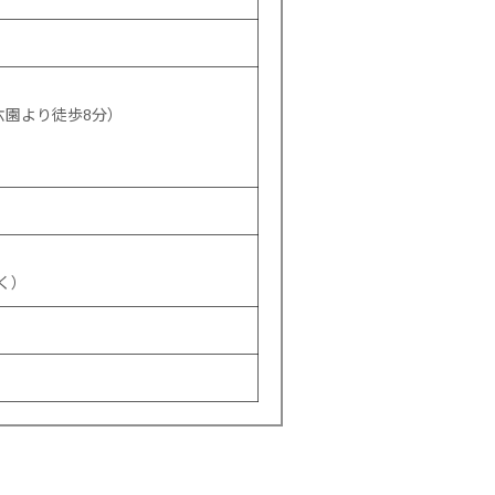
六園より徒歩8分）
く）