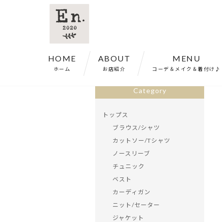
HOME
ABOUT
MENU
ホーム
>
商品一覧
>
スカート シワ加工 
ホーム
お店紹介
コーデ＆メイク＆着付け♪
Category
トップス
ブラウス/シャツ
カットソー/Tシャツ
ノースリーブ
チュニック
ベスト
カーディガン
ニット/セーター
ジャケット