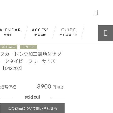

ALENDAR
ACCESS
GUIDE

営業日
交通手段
ご利用ガイド
ボトムス
スカート
スカート シワ加工 裏地付き ダ
ークネイビー フリーサイズ
【042202】
8900
通常価格
円
(税込)
sold out