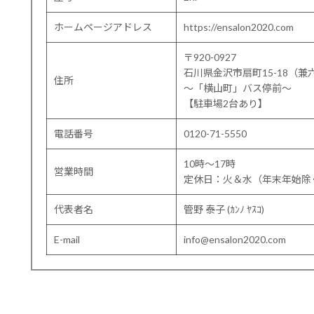
ホームページアドレス
https://ensalon2020.com
〒920-0927
石川県金沢市扇町15-18（兼
住所
〜「横山町」バス停前〜
【駐車場2台あり】
電話番号
0120-71-5550
10時～17時
営業時間
定休日：火＆水（年末年始除
代表者名
管野 泰子 (ｶﾝﾉ ﾔｽｺ)
E-mail
info@ensalon2020.com