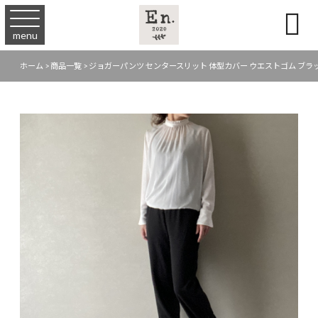

menu
ホーム
>
商品一覧
>
ジョガーパンツ センタースリット 体型カバー ウエストゴム ブラック