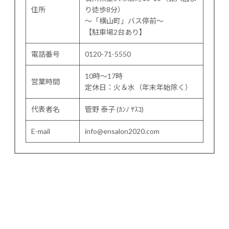
住所
り徒歩8分）
〜「横山町」バス停前〜
【駐車場2台あり】
電話番号
0120-71-5550
10時～17時
営業時間
定休日：火＆水（年末年始除く）
代表者名
管野 泰子 (ｶﾝﾉ ﾔｽｺ)
E-mail
info@ensalon2020.com