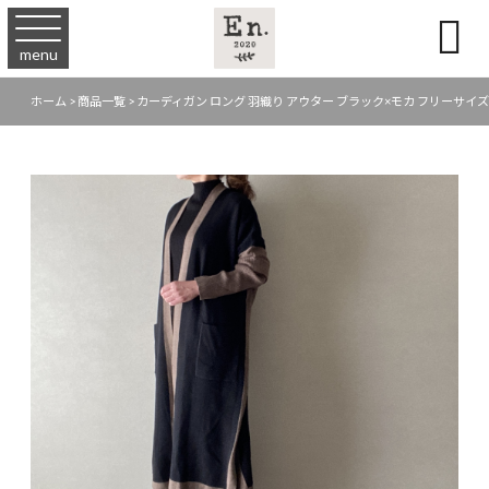

menu
ホーム
>
商品一覧
>
カーディガン ロング 羽織り アウター ブラック×モカ フリーサイズ 【