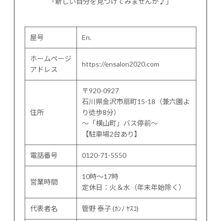
「新しい自分を見つけてみませんか♪」
屋号
En.
ホームページ
https://ensalon2020.com
アドレス
〒920-0927
石川県金沢市扇町15-18（兼六園よ
住所
り徒歩8分）
〜「横山町」バス停前〜
【駐車場2台あり】
電話番号
0120-71-5550
10時～17時
営業時間
定休日：火＆水（年末年始除く）
代表者名
管野 泰子 (ｶﾝﾉ ﾔｽｺ)