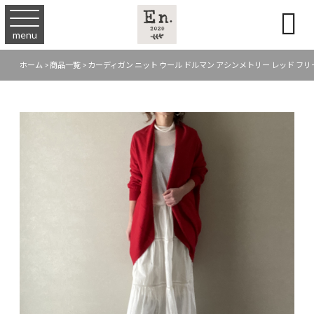

menu
ホーム
>
商品一覧
>
カーディガン ニット ウール ドルマン アシンメトリー レッド フリー