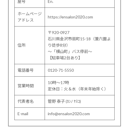
屋号
En.
ホームページ
https://ensalon2020.com
アドレス
〒920-0927
石川県金沢市扇町15-18（兼六園よ
住所
り徒歩8分）
〜「横山町」バス停前〜
【駐車場2台あり】
電話番号
0120-71-5550
10時～17時
営業時間
定休日：火＆水（年末年始除く）
代表者名
管野 泰子 (ｶﾝﾉ ﾔｽｺ)
E-mail
info@ensalon2020.com