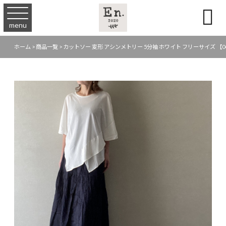

menu
ホーム
>
商品一覧
>
カットソー 変形 アシンメトリー 5分袖 ホワイト フリーサイズ 【04