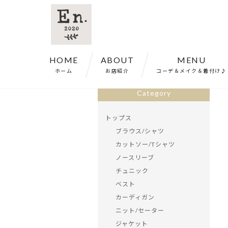
HOME
ABOUT
MENU
ホーム
>
商品一覧
>
カットソー ボトルネッ
ホーム
お店紹介
コーデ＆メイク＆着付け♪
Category
トップス
ブラウス/シャツ
カットソー/Tシャツ
ノースリーブ
チュニック
ベスト
カーディガン
ニット/セーター
ジャケット