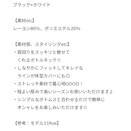
ブラック×ホワイト
【素材etc】
レーヨン80％、ポリエステル20％
【素材感、スタイリングetc】
・首回りをスッキリと魅せて
くれるボトルネック☆
・しなやかにフィットしてキレイな
ラインが体型カバーにも◎
・ストレッチ素材で着心地GOOD！
・程よい厚みで長いシーズンお使いいただけます♪
・シンプルなボトムスと合わせるだけで簡単に
オシャレをお楽しみいただけます☆
【参考：モデル159cm】