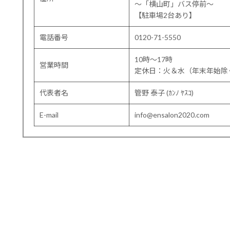
〜「横山町」バス停前〜
【駐車場2台あり】
電話番号
0120-71-5550
10時～17時
営業時間
定休日：火＆水（年末年始除
代表者名
管野 泰子 (ｶﾝﾉ ﾔｽｺ)
E-mail
info@ensalon2020.com