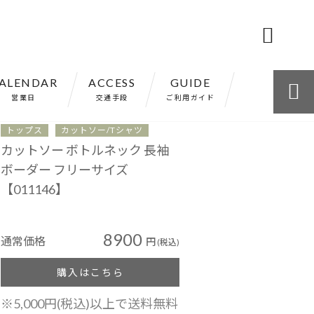

ALENDAR
ACCESS
GUIDE

営業日
交通手段
ご利用ガイド
トップス
カットソー/Tシャツ
カットソー ボトルネック 長袖
ボーダー フリーサイズ
【011146】
8900
通常価格
円
(税込)
購入はこちら
※5,000円(税込)以上で送料無料