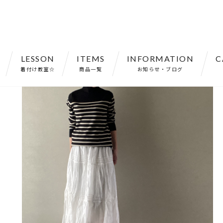
LESSON
ITEMS
INFORMATION
C
ク 長袖 ボーダー フリーサイズ 【011146】
着付け教室☆
商品一覧
お知らせ・ブログ