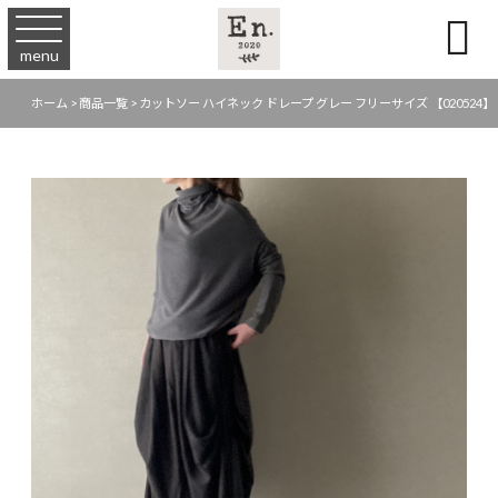

menu
ホーム
>
商品一覧
>
カットソー ハイネック ドレープ グレー フリーサイズ 【020524】