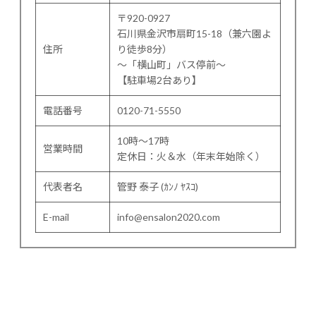
〒920-0927
石川県金沢市扇町15-18（兼六園よ
住所
り徒歩8分）
〜「横山町」バス停前〜
【駐車場2台あり】
電話番号
0120-71-5550
10時～17時
営業時間
定休日：火＆水（年末年始除く）
代表者名
管野 泰子 (ｶﾝﾉ ﾔｽｺ)
E-mail
info@ensalon2020.com