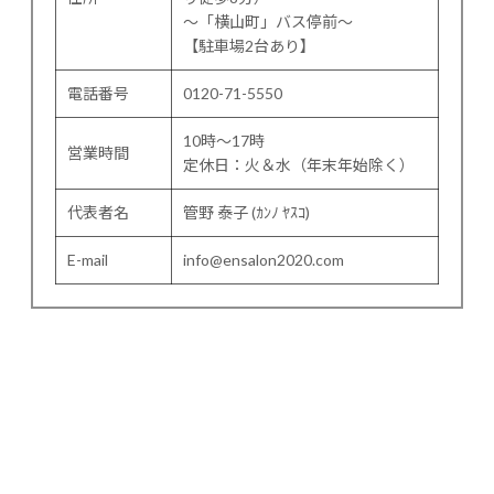
〜「横山町」バス停前〜
【駐車場2台あり】
電話番号
0120-71-5550
10時～17時
営業時間
定休日：火＆水（年末年始除く）
代表者名
管野 泰子 (ｶﾝﾉ ﾔｽｺ)
E-mail
info@ensalon2020.com