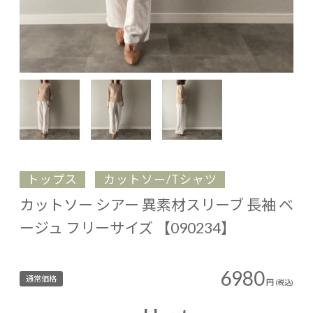
トップス
カットソー/Tシャツ
カットソー シアー 異素材スリーブ 長袖 ベ
ージュ フリーサイズ 【090234】
6980
通常価格
円
(税込)