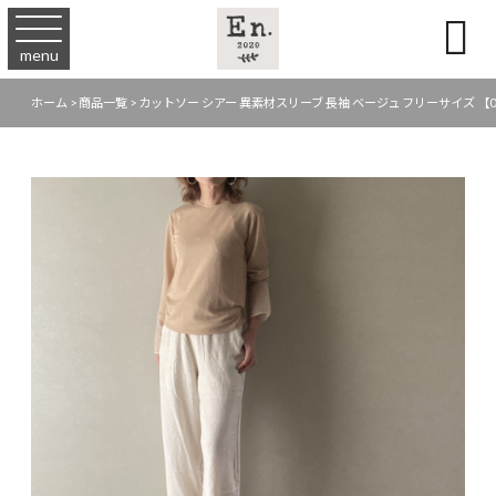

menu
ホーム
>
商品一覧
>
カットソー シアー 異素材スリーブ 長袖 ベージュ フリーサイズ 【09