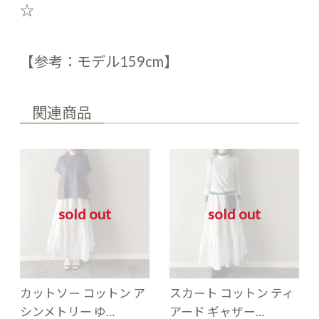
☆
【参考：モデル159cm】
関連商品
sold out
sold out
カットソー コットン ア
スカート コットン ティ
シンメトリー ゆ…
アード ギャザー…