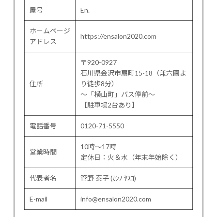
屋号
En.
ホームページ
https://ensalon2020.com
アドレス
〒920-0927
石川県金沢市扇町15-18（兼六園よ
住所
り徒歩8分）
〜「横山町」バス停前〜
【駐車場2台あり】
電話番号
0120-71-5550
10時～17時
営業時間
定休日：火＆水（年末年始除く）
代表者名
管野 泰子 (ｶﾝﾉ ﾔｽｺ)
E-mail
info@ensalon2020.com