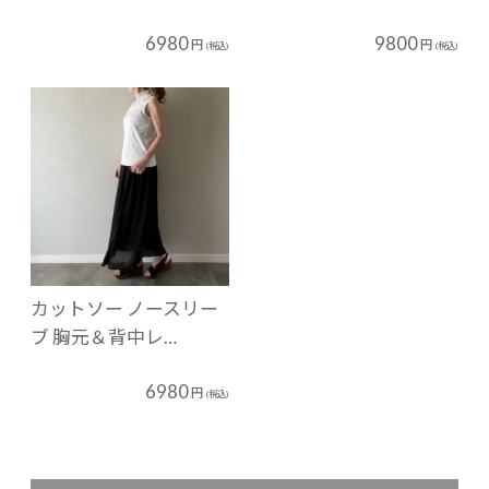
6980
9800
円
円
(税込)
(税込)
カットソー ノースリー
ブ 胸元＆背中レ…
6980
円
(税込)