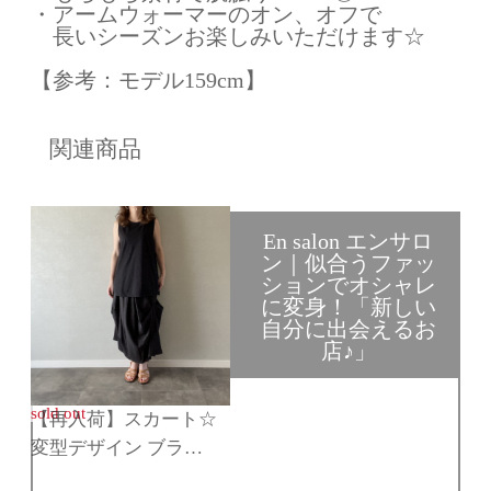
・アームウォーマーのオン、オフで
長いシーズンお楽しみいただけます☆
【参考：モデル159cm】
関連商品
En salon エンサロ
ン｜似合うファッ
ションでオシャレ
に変身！「新しい
自分に出会えるお
店♪」
sold out
【再入荷】スカート☆
変型デザイン ブラ…