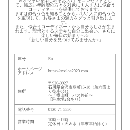
＆オシャレを楽しめるお店♪」をコンセプトとし
て、幅広い年齢層の方々を対象に１人１人に似合う
コーディネートを提供しております。
まずは似合う色を知ることから…1人1人に似合う色
を重視して、お客さまの魅力をグッと引き出しま
す。
また、似合うコーディネートから自分らしさが生ま
れます。理想とするステキな自分に出会い、さらに
楽しい毎日の始まりへ☆
「新しい自分を見つけてみませんか♪」
屋号
En.
ホームページ
https://ensalon2020.com
アドレス
〒920-0927
石川県金沢市扇町15-18（兼六園よ
住所
り徒歩8分）
〜「横山町」バス停前〜
【駐車場2台あり】
電話番号
0120-71-5550
10時～17時
営業時間
定休日：火＆水（年末年始除く）