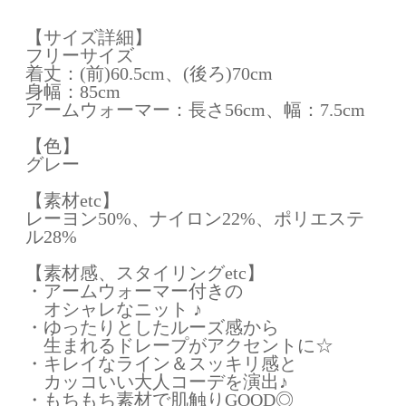
【サイズ詳細】
フリーサイズ
着丈：(前)60.5cm、(後ろ)70cm
身幅：85cm
アームウォーマー：長さ56cm、幅：7.5cm
【色】
グレー
【素材etc】
レーヨン50%、ナイロン22%、ポリエステ
ル28%
【素材感、スタイリングetc】
・アームウォーマー付きの
オシャレなニット ♪
・ゆったりとしたルーズ感から
生まれるドレープがアクセントに☆
・キレイなライン＆スッキリ感と
カッコいい大人コーデを演出♪
・もちもち素材で肌触りGOOD◎