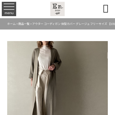

menu
ホーム
>
商品一覧
>
アウター コーディガン 体型カバー グレージュ フリーサイズ 【101