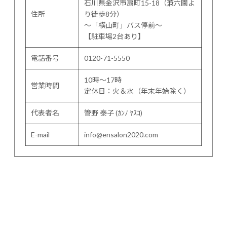
石川県金沢市扇町15-18（兼六園よ
住所
り徒歩8分）
〜「横山町」バス停前〜
【駐車場2台あり】
電話番号
0120-71-5550
10時～17時
営業時間
定休日：火＆水（年末年始除く）
代表者名
管野 泰子 (ｶﾝﾉ ﾔｽｺ)
E-mail
info@ensalon2020.com