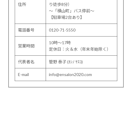
住所
り徒歩8分）
〜「横山町」バス停前〜
【駐車場2台あり】
電話番号
0120-71-5550
10時～17時
営業時間
定休日：火＆水（年末年始除く）
代表者名
管野 泰子 (ｶﾝﾉ ﾔｽｺ)
E-mail
info@ensalon2020.com