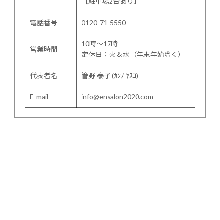
【駐車場2台あり】
電話番号
0120-71-5550
10時～17時
営業時間
定休日：火＆水（年末年始除く）
代表者名
管野 泰子 (ｶﾝﾉ ﾔｽｺ)
E-mail
info@ensalon2020.com