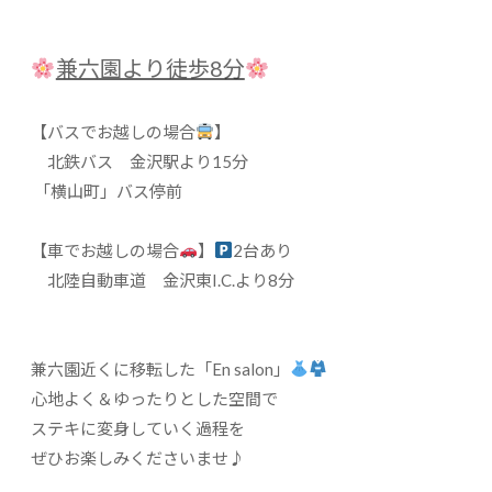
兼六園より徒歩8分
【バスでお越しの場合
】
北鉄バス 金沢駅より15分
「横山町」バス停前
【車でお越しの場合
】
2台あり
北陸自動車道 金沢東I.C.より8分
兼六園近くに移転した「En salon」
心地よく＆ゆったりとした空間で
ステキに変身していく過程を
ぜひお楽しみくださいませ♪