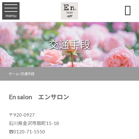

menu
交通手段
ホーム
>
交通手段
En salon エンサロン
〒920-0927
石川県金沢市扇町15-18
☎︎0120-71-5550